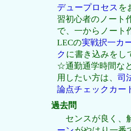
デュープロセス
を
習初心者のノート
で、一からノート
LECの
実戦択一カ
ク
に書き込みをし
☆通勤通学時間な
用したい方は、
司
論点チェックカー
過去問
センスが良く、解
ーン
がやはり一番