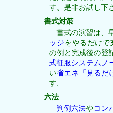
す。是非お試し下
書式対策
書式の演習は、早
ッジ
をやるだけで
の例と完成後の登
式征服システムノ
い
省エネ「見るだ
す。
六法
判例六法
や
コン