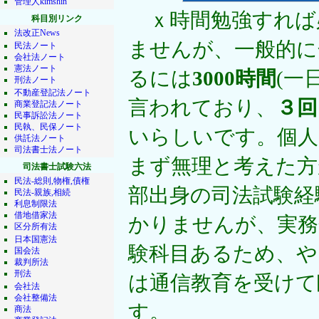
管理人kimshin
ｘ時間勉強すれば
科目別リンク
法改正News
ませんが、一般的に
民法ノート
会社法ノート
憲法ノート
るには
3000時間
(一
刑法ノート
不動産登記法ノート
言われており、
３回
商業登記法ノート
民事訴訟法ノート
民執、民保ノート
いらしいです。個人
供託法ノート
司法書士法ノート
まず無理と考えた方
司法書士試験六法
民法-総則,物権,債権
部出身の司法試験経
民法-親族,相続
利息制限法
借地借家法
かりませんが、実務
区分所有法
日本国憲法
験科目あるため、や
国会法
裁判所法
刑法
は通信教育を受けて
会社法
会社整備法
す。
商法